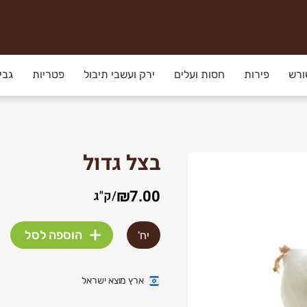
ורש
פירות
חסות ועלים
ירק ועשבי תיבול
פטריות
גבי
בצל גדול
.
₪7.00
/
ק"ג
פירות וירקות בהזמנה אישית.
הוספה לסל
יח'
ארץ מוצא ישראל