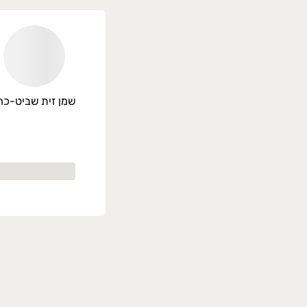
שמן זית שביט-כה